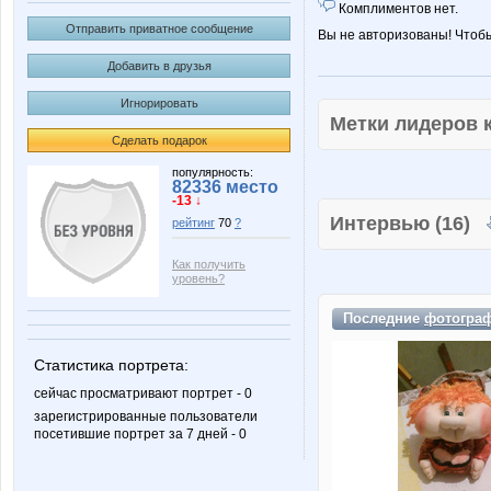
Комплиментов нет.
Отправить приватное сообщение
Вы не авторизованы! Чтоб
Добавить в друзья
Игнорировать
Метки лидеров
Сделать подарок
популярность:
82336 место
-13 ↓
Интервью (16)
рейтинг
70
?
Как получить
уровень?
Последние
фотогра
Статистика портрета:
сейчас просматривают портрет - 0
зарегистрированные пользователи
посетившие портрет за 7 дней - 0